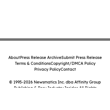
About
Press Release Archive
Submit Press Release
Terms & Conditions
Copyright/DMCA Policy
Privacy Policy
Contact
© 1995-2026 Newsmatics Inc. dba Affinity Group
Publishing & Peru Industry Insider. All Rights
Reserved.
Cookie Settings / Your Privacy Choices